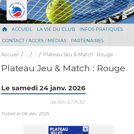
Panneau de gestion des cookies
ACCUEIL
LA VIE DU CLUB
INFOS PRATIQUES
CONTACT / ACCES / MEDIAS
PARTENAIRES
Accueil
Plateau Jeu & Match : Rouge
Plateau Jeu & Match : Rouge
Le
samedi
24
janv.
2026
de 16h à 17h30
Publié le
06 déc. 2025