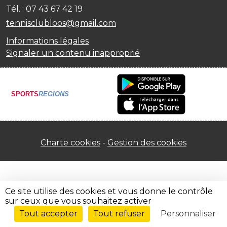
Tél. :
07 43 67 42 19
tennisclubloos@gmail.com
Informations légales
Signaler un contenu inapproprié
SPORTS
REGIONS
Charte cookies
Gestion des cookies
Ce site utilise des cookies et vous donne le contrôle
sur ceux que vous souhaitez activer
Tout accepter
Tout refuser
Personnaliser
Envie de participer ?
CONNEXION