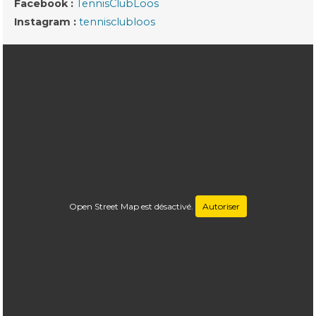
Facebook :
TennisClubLoos
Instagram :
tennisclubloos
Open Street Map est désactivé.
Autoriser