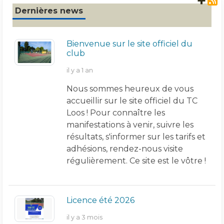
+ 
Dernières news
Bienvenue sur le site officiel du
club
il y a 1 an
Nous sommes heureux de vous
accueillir sur le site officiel du TC
Loos ! Pour connaître les
manifestations à venir, suivre les
résultats, s'informer sur les tarifs et
adhésions, rendez-nous visite
régulièrement. Ce site est le vôtre !
Licence été 2026
il y a 3 mois