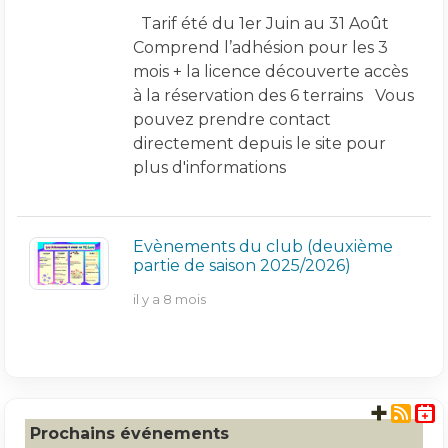
Tarif été du 1er Juin au 31 Août
Comprend l’adhésion pour les 3
mois + la licence découverte accès
à la réservation des 6 terrains Vous
pouvez prendre contact
directement depuis le site pour
plus d'informations
Evènements du club (deuxième
partie de saison 2025/2026)
il y a 8 mois
+ d'
Prochains événements