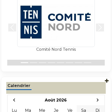
Précedent
Suiva
Comité Nord Tennis
+
Calendrier
Août 2026
Lu
Ma
Me
Je
Ve
Sa
Di